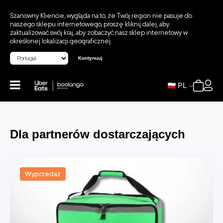
Szanowny Kliencie, wygląda na to, że Twój region nie pasuje do
naszego sklepu internetowego, proszę kliknij dalej, aby
zaktualizować swój kraj, aby zobaczyć nasz sklep internetowy w
określonej lokalizacji geograficznej.
Kontynuuj
PL
Dla partnerów dostarczających
Wyprzedaż