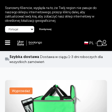
Szanowny Kliencie, wygląda na to, że Twój region nie pasuje do
naszego sklepu internetowego, proszę kliknij dalej, aby
zaktualizować swój kraj, aby zobaczyć nasz sklep internetowy w
określonej lokalizacji geograficznej.
Kontynuuj
PL
Szybka dostawa
Dostawa w ciągu 1-3 dni roboczych dla
wszystkich zamówień
Wyprzedaż