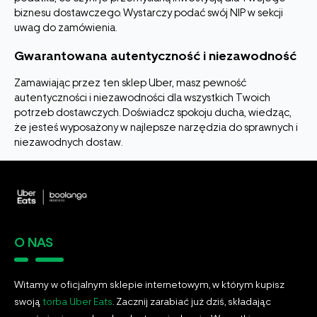
biznesu dostawczego. Wystarczy podać swój NIP w sekcji
uwag do zamówienia.
Gwarantowana autentyczność i niezawodność
Zamawiając przez ten sklep Uber, masz pewność
autentyczności i niezawodności dla wszystkich Twoich
potrzeb dostawczych. Doświadcz spokoju ducha, wiedząc,
że jesteś wyposażony w najlepsze narzędzia do sprawnych i
niezawodnych dostaw.
O NAS
Witamy w oficjalnym sklepie internetowym, w którym kupisz
swoją
torba Uber Eats
. Zacznij zarabiać już dziś, składając